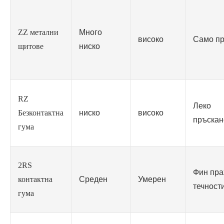
ZZ метални
Много
високо
Само п
щитове
ниско
RZ
Леко
Безконтактна
ниско
високо
пръскан
гума
2RS
Фин пра
контактна
Среден
Умерен
течност
гума