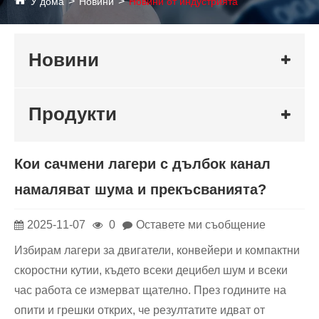
У дома
Новини
Новини от индустрията
Новини
Продукти
Кои сачмени лагери с дълбок канал
намаляват шума и прекъсванията?
2025-11-07
0
Оставете ми съобщение
Избирам лагери за двигатели, конвейери и компактни
скоростни кутии, където всеки децибел шум и всеки
час работа се измерват щателно. През годините на
опити и грешки открих, че резултатите идват от