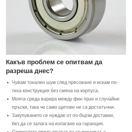
Какъв проблем се опитвам да
разреша днес?
Чувам тонален шум след пресоване и искам по-
тиха конструкция без смяна на корпуса.
Моята среда варира между фин прах и случайни
пръски, така че само щитове не са достатъчни.
Закупуването се нуждае от по-бързи доставки,
без да се залага на излагане на гаранция.
Скоростите продължават да се покачват, а