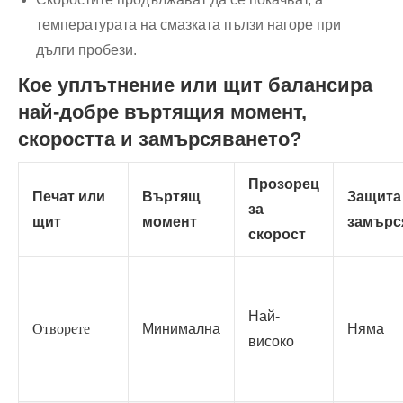
температурата на смазката пълзи нагоре при
дълги пробези.
Кое уплътнение или щит балансира
най-добре въртящия момент,
скоростта и замърсяването?
Прозорец
Печат или
Въртящ
Защита
за
щит
момент
замърс
скорост
Най-
Отворете
Минимална
Няма
високо