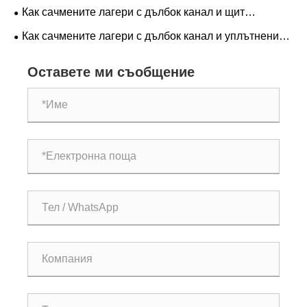
прецизността и пространството в съвременните
Как сачмените лагери с дълбок канал и щит
машини?
подобряват надеждността на оборудването?
Как сачмените лагери с дълбок канал и уплътнение
подобряват надеждността в промишлени
Оставете ми съобщение
приложения?