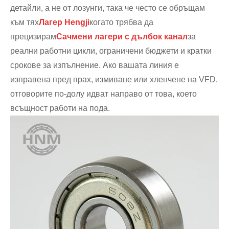
детайли, а не от лозунги, така че често се обръщам
към тях
Лагер Hengji
когато трябва да
прецизирам
Сачмени лагери с дълбок канал
за
реални работни цикли, ограничени бюджети и кратки
срокове за изпълнение. Ако вашата линия е
изправена пред прах, измиване или хленчене на VFD,
отговорите по-долу идват направо от това, което
всъщност работи на пода.