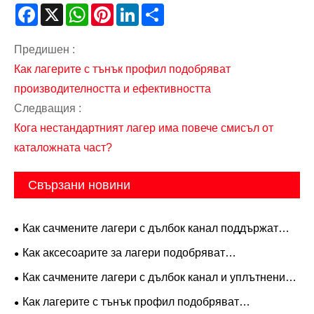
Facebook
X
WhatsApp
Pinterest
LinkedIn
Share
Предишен :
Как лагерите с тънък профил подобряват
производителността и ефективността
Следващия :
Кога нестандартният лагер има повече смисъл от
каталожната част?
Свързани новини
Как сачмените лагери с дълбок канал поддържат
съвременната промишлена производителност?
Как аксесоарите за лагери подобряват
съвременните прецизни инженерни системи?
Как сачмените лагери с дълбок канал и уплътнение
подобряват надеждността на машината?
Как лагерите с тънък профил подобряват