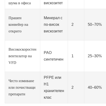
шума в офиса
вискозитет
Прашен
Минерал с
конвейер на
по-висок
2
50–70%
открито
вискозитет
Високоскоростен
PAO
вентилатор на
1
25–30%
синтетичен
VFD
PFPE или
Често измиване
H1
или почистващи
2
40–60%
хранителен
препарати
клас