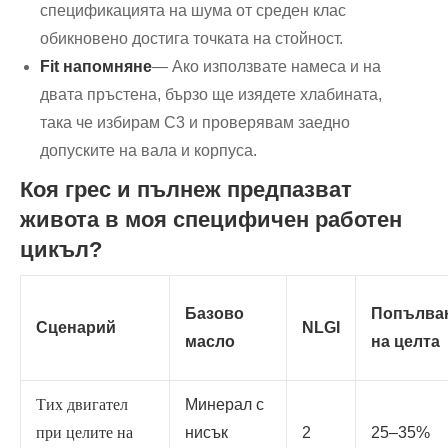
спецификацията на шума от среден клас
обикновено достига точката на стойност.
Fit напомняне
— Ако използвате намеса и на
двата пръстена, бързо ще изядете хлабината,
така че избирам C3 и проверявам заедно
допуските на вала и корпуса.
Коя грес и пълнеж предпазват
живота в моя специфичен работен
цикъл?
Базово
Попълва
Сценарий
NLGI
масло
на целта
Тих двигател
Минерал с
при целите на
нисък
2
25–35%