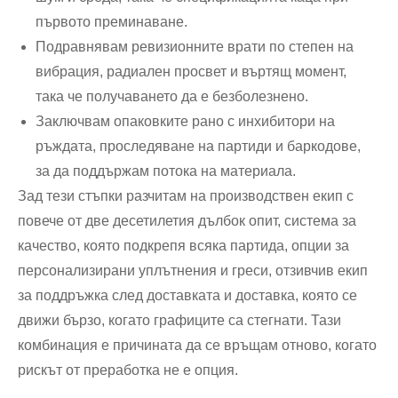
първото преминаване.
Подравнявам ревизионните врати по степен на
вибрация, радиален просвет и въртящ момент,
така че получаването да е безболезнено.
Заключвам опаковките рано с инхибитори на
ръждата, проследяване на партиди и баркодове,
за да поддържам потока на материала.
Зад тези стъпки разчитам на производствен екип с
повече от две десетилетия дълбок опит, система за
качество, която подкрепя всяка партида, опции за
персонализирани уплътнения и греси, отзивчив екип
за поддръжка след доставката и доставка, която се
движи бързо, когато графиците са стегнати. Тази
комбинация е причината да се връщам отново, когато
рискът от преработка не е опция.