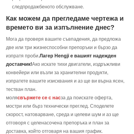
следпродажбеното обслужване.
Как можем да прегледаме чертежа и
времето ви за изпълнение днес?
Мога да проверя вашите съвпадения, да предложа
две или три жизнеспособни препоръки и бързо да
изпратя проби.
Лагер Hengji е вашият надежден
доставчик!
Ако искате тихи двигатели, издръжливи
конвейери или възли за хранителни продукти,
изпратете вашите изисквания и аз ще ви върна ясен,
тестван план.
моля
свържете се с нас
за да поискате оферта,
мостри или бърз технически преглед. Споделете
скорост, натоварване, среда и целеви шум и аз ще
отговоря с целенасочена препоръка и план за
доставка, който отговаря на вашия график.