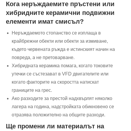
Кога неръждаемите пръстени или
хибридните керамични подвижни
елементи имат смисъл?
Неръждаемото стопанство се изплаща в
крайбрежни обекти или обекти за измиване,
където червената ръжда е истинският начин на
повреда, а не претоварване.
Хибридната керамика помага, когато токовите
утечки се състезават в VFD двигателите или
когато факторите на скоростта натискат
границите на грес.
Ако разходите за престой надхвърлят няколко
лагера на година, надстройката обикновено се
отразява положително на общите разходи.
Ще промени ли материалът на