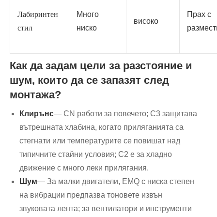
Лабиринтен
Много
Прах с
високо
стил
ниско
размест
Как да задам цели за разстояние и
шум, които да се запазят след
монтажа?
Клирънс
— CN работи за повечето; C3 защитава
вътрешната хлабина, когато приляганията са
стегнати или температурите се повишат над
типичните стайни условия; C2 е за хладно
движение с много леки прилягания.
Шум
— За малки двигатели, EMQ с ниска степен
на вибрации предпазва тоновете извън
звуковата лента; за вентилатори и инструменти