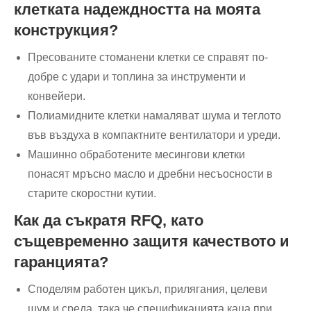
клетката надеждността на моята
конструкция?
Пресованите стоманени клетки се справят по-
добре с удари и топлина за инструменти и
конвейери.
Полиамидните клетки намаляват шума и теглото
във въздуха в компактните вентилатори и уреди.
Машинно обработените месингови клетки
понасят мръсно масло и дребни несъосности в
старите скоростни кутии.
Как да съкратя RFQ, като
същевременно защитя качеството и
гаранцията?
Споделям работен цикъл, прилягания, целеви
шум и среда, така че спецификацията каца при