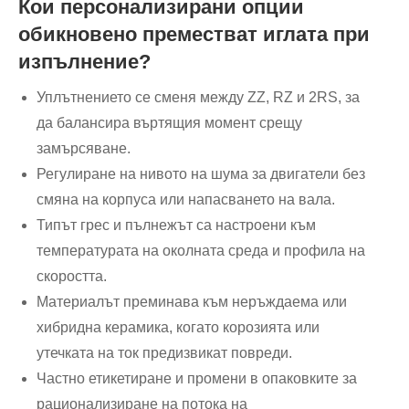
Кои персонализирани опции
обикновено преместват иглата при
изпълнение?
Уплътнението се сменя между ZZ, RZ и 2RS, за
да балансира въртящия момент срещу
замърсяване.
Регулиране на нивото на шума за двигатели без
смяна на корпуса или напасването на вала.
Типът грес и пълнежът са настроени към
температурата на околната среда и профила на
скоростта.
Материалът преминава към неръждаема или
хибридна керамика, когато корозията или
утечката на ток предизвикат повреди.
Частно етикетиране и промени в опаковките за
рационализиране на потока на