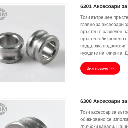
6301 Аксесоари з
Този вътрешен пръсте
главно за аксесоари 
пръстен е разделен н
пръстен обикновено с
поддържа подвижния 
нуждите на клиента. Д
Виж повече >>
6300 Аксесоари з
Този аксесоар за вътр
обикновено се използ
дълбоки канали. Нашит