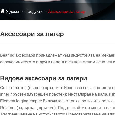
У дома
Продукти
Аксесоари за лагер
Аксесоари за лагер
‌Bearing аксесоари принадлежат към индустрията на механич
аерокосмическото и други полета и са незаменим основен 
Видове аксесоари за лагери
‌Outer пръстен (външен пръстен): Използва се за контакт и
‌Inner пръстен (Вътрешен пръстен): Инсталиран на вала, из
Element ‌lolging emple‌: Включително топки, ролки или ролк
‌Retainer (задържащ пръстен): Поддържайте позицията на 
‌ Разграничаване на устройството‌: Предотвратяване на вли