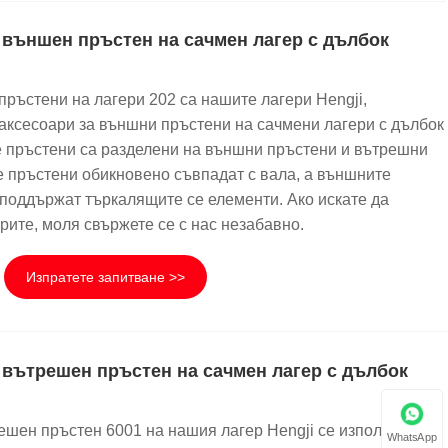
 външен пръстен на сачмен лагер с дълбок
пръстени на лагери 202 са нашите лагери Hengji,
 аксесоари за външни пръстени на сачмени лагери с дълбок
е пръстени са разделени на външни пръстени и вътрешни
 пръстени обикновено съвпадат с вала, а външните
поддържат търкалящите се елементи. Ако искате да
рите, моля свържете се с нас незабавно.
Изпратете запитване >>
 вътрешен пръстен на сачмен лагер с дълбок
ешен пръстен 6001 на нашия лагер Hengji се използва за
WhatsApp