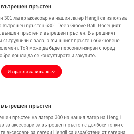
а вътрешен пръстен
н 301 лагер аксесоар на нашия лагер Hengji се използва
за вътрешен пръстен 6301 Deep Groove Ball. Носещият
а външен пръстен и вътрешен пръстен. Вътрешният
и сътрудничи с вала, а външният пръстен обикновено
елемент. Той може да бъде персонализиран според
обре дошли да се консултирате и закупите.
Изпратете запитване >>
а вътрешен пръстен
ешен пръстен на лагера 300 на нашия лагер на Hengji
ва за аксесоари за вътрешен пръстен с дълбоки топки с
е аксесоари за лагери Hengji са изработени от лагерна