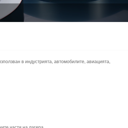
зползван в индустрията, автомобилите, авиацията,
ите части на лагера.