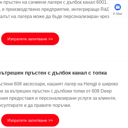
н пръстен на сачмени лагери с дълбок канал 6001. Нашата
td. е производствено предприятие, интегриращо R&D и
E-Mail
алът на лагера може да бъде персонализиран чрез
Изпратете запитване >>
вътрешен пръстен с дълбок канал с топка
тени 608 аксесоари, нашият лагер на Hengji е широко
ри за вътрешен пръстен с дълбоки топки от 608 Deep
ния предоставя и персонализирани услуги за клиенти.
нсултирате и да правите поръчки.
Изпратете запитване >>