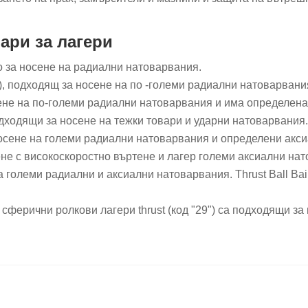
ари за лагери
но за носене на радиални натоварвания.
"), подходящ за носене на по -големи радиални натоварвани
дящ за носене на по-големи радиални натоварвания и има опреде
а подходящи за носене на тежки товари и ударни натоварвания. 
носене на големи радиални натоварвания и определени акси
ртене с високоскоростно въртене и лагер големи аксиални нат
 големи радиални и аксиални натоварвания. ‌Thrust Ball Baili
 сферични ролкови лагери ‌thrust‌ (код "29") са подходящи 