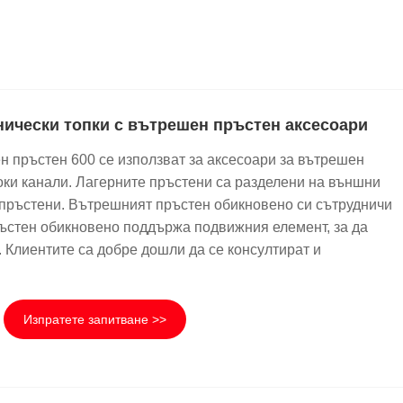
нически топки с вътрешен пръстен аксесоари
н пръстен 600 се използват за аксесоари за вътрешен
оки канали. Лагерните пръстени са разделени на външни
пръстени. Вътрешният пръстен обикновено си сътрудничи
ръстен обикновено поддържа подвижния елемент, за да
. Клиентите са добре дошли да се консултират и
Изпратете запитване >>