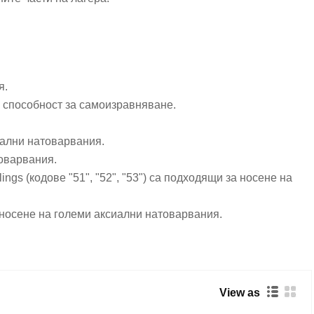
я.
лена способност за самоизравняване.
‌
ални натоварвания. ‌
оварвания. ‌
ngs‌ (кодове "51", "52", "53") са подходящи за носене на
за носене на големи аксиални натоварвания.
View as