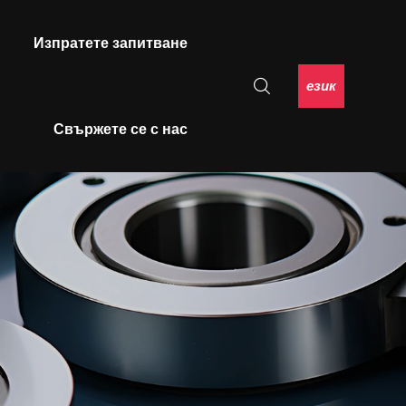
Изпратете запитване
език
Свържете се с нас