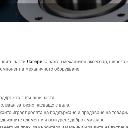
ните части‌.
Лагери
са важен механичен аксесоар, широко и
компонент в механичното оборудване.
 поддръжка с външни части.
ползван за тясно пасващо с вала.
и, които играят ролята на поддържане и предаване на товари.
подвижните елементи и осигурете добро смазване.
зането на прах, замърсители и мазнини и защита на вътрешн