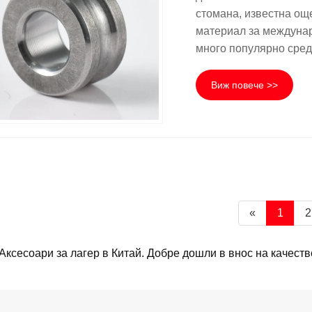
стомана, известна още
материал за междунар
много популярно сред
Виж повече >>
«
1
2
Аксесоари за лагер в Китай. Добре дошли в внос на качеств