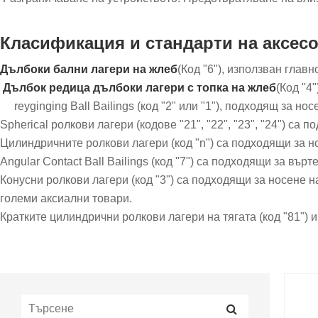
Класификация и стандарти на аксесо
Дълбоки бални лагери на жлеб‌
(Код "6"), използван глав
‌ Дълбок редица дълбоки лагери с топка на жлеб‌
(Код "4
‌ ‌ ‌ ‌ ‌ reyginging Ball Bailings‌ (код "2" или "1"), подхо
‌Spherical ролкови лагери‌ (кодове "21", "22", "23", "24") с
Цилиндричните ролкови лагери‌ (код "n") са подходящи за 
Angular Contact Ball Bailings‌ (код "7") са подходящи за въ
Конусни ролкови лагери‌ (код "3") са подходящи за носене на
големи аксиални товари. ‌
Кратките цилиндрични ролкови лагери на тягата (код "81") и