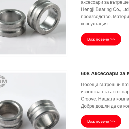
аксесоари за вътреше
Hengji Bearing Co., L
производство. Матери
консултация.
Виж повече >>
608 Аксесоари за 
Носещи вътрешни пръс
използван за аксесоа
Groove. Нашата компа
Добре дошли да се ко
Виж повече >>