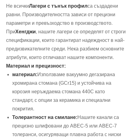
Не всички
Лагери с тънък профил
са създадени
равни. Производителността зависи от прецизни
параметри и превъзходство в производството.
При
Хенгджи
, нашите лагери се определят от строги
спецификации, които гарантират надеждност в най-
предизвикателните среди. Нека разбием основните
атрибути, които отличават нашите компоненти.
Материал и прецизност:
материал:
Използваме вакуумно дегазирана
хромирана стомана (GCr15) и устойчива на
корозия неръждаема стомана 440C като
стандарт, с опции за керамика и специални
покрития.
Толерантност на смилане:
Нашите канали са
прецизно шлифовани до ABEC-5 или ABEC-7
толеранси, осигуряващи плавна работа с ниски