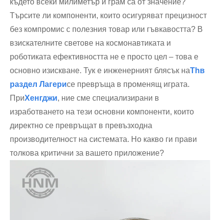
където всеки милиметър и грам са от значение?
Търсите ли компоненти, които осигуряват прецизност
без компромис с полезния товар или гъвкавостта? В
взискателните светове на космонавтиката и
роботиката ефективността не е просто цел – това е
основно изискване. Тук е инженерният блясък на
Th
в
раздел Лагери
се превръща в променящ играта.
При
Хенгджи
, ние сме специализирани в
изработването на тези основни компоненти, които
директно се превръщат в превъзходна
производителност на системата. Но какво ги прави
толкова критични за вашето приложение?