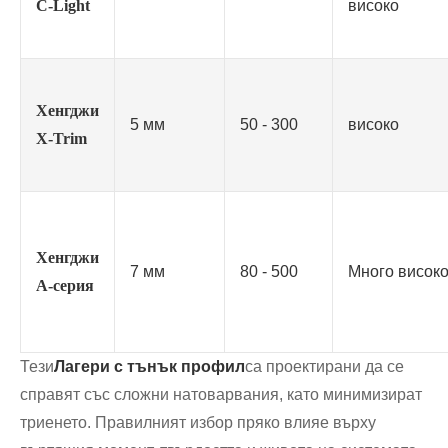
C-Light
високо
Хенгджи
5 мм
50 - 300
високо
X-Trim
Хенгджи
7 мм
80 - 500
Много висок
A-серия
Тези
Лагери с тънък профил
са проектирани да се
справят със сложни натоварвания, като минимизират
триенето. Правилният избор пряко влияе върху