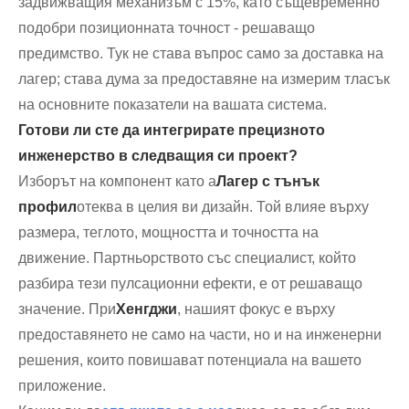
задвижващия механизъм с 15%, като същевременно
подобри позиционната точност - решаващо
предимство. Тук не става въпрос само за доставка на
лагер; става дума за предоставяне на измерим тласък
на основните показатели на вашата система.
Готови ли сте да интегрирате прецизното
инженерство в следващия си проект?
Изборът на компонент като a
Лагер с тънък
профил
отеква в целия ви дизайн. Той влияе върху
размера, теглото, мощността и точността на
движение. Партньорството със специалист, който
разбира тези пулсационни ефекти, е от решаващо
значение. При
Хенгджи
, нашият фокус е върху
предоставянето не само на части, но и на инженерни
решения, които повишават потенциала на вашето
приложение.