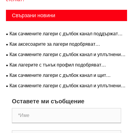
Свързани новини
Как сачмените лагери с дълбок канал поддържат
съвременната промишлена производителност?
Как аксесоарите за лагери подобряват
съвременните прецизни инженерни системи?
Как сачмените лагери с дълбок канал и уплътнение
подобряват надеждността на машината?
Как лагерите с тънък профил подобряват
прецизността и пространството в съвременните
Как сачмените лагери с дълбок канал и щит
машини?
подобряват надеждността на оборудването?
Как сачмените лагери с дълбок канал и уплътнение
подобряват надеждността в промишлени
Оставете ми съобщение
приложения?