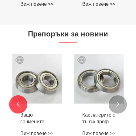
Препоръки за новини
Как лагерите с
Какво прави
тънък профил
сачмените
могат да
лагери с
Виж повече >>
Виж повече >>
подобрят
дълбок канал
ефективността
незаменими в


във вашето
съвременните
аерокосмическо
машини?
или
роботизирано
приложение