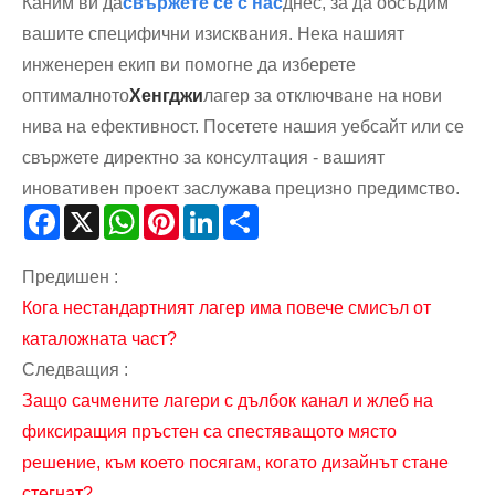
Каним ви да
свържете се с нас
днес, за да обсъдим
вашите специфични изисквания. Нека нашият
инженерен екип ви помогне да изберете
оптималното
Хенгджи
лагер за отключване на нови
нива на ефективност. Посетете нашия уебсайт или се
свържете директно за консултация - вашият
иновативен проект заслужава прецизно предимство.
Facebook
X
WhatsApp
Pinterest
LinkedIn
Share
Предишен :
Кога нестандартният лагер има повече смисъл от
каталожната част?
Следващия :
Защо сачмените лагери с дълбок канал и жлеб на
фиксиращия пръстен са спестяващото място
решение, към което посягам, когато дизайнът стане
стегнат?