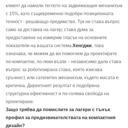
клиент да намали теглото на задвижващия механизъм
с 15%, като същевременно подобри позиционната
точност - решаващо предимство. Тук не става въпрос
само за доставка на лагер; става дума за
предоставяне на измерим тласък на основните
показатели на вашата система.
Хенгджи
, това
означава, че можем да ви помогнем да проектирате
по-компактни, по-леки възли – независимо дали става
въпрос за роботизирана става, която изисква
сръчност, или сателитен механизъм, където масата е
критична. Директният резултат е подобрена
структурна ефективност и по-голяма свобода на
проектиране.
Защо трябва да помислите за лагери с тънък
профил за предизвикателствата на компактния
дизайн?