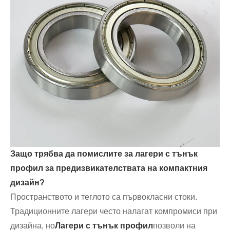
Защо трябва да помислите за лагери с тънък
профил за предизвикателствата на компактния
дизайн?
Пространството и теглото са първокласни стоки.
Традиционните лагери често налагат компромиси при
дизайна, но
Лагери с тънък профил
позволи на