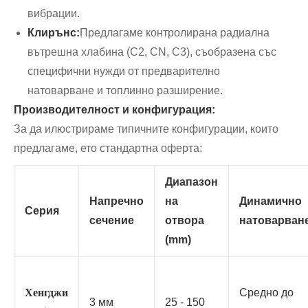
вибрации.
Клирънс:
Предлагаме контролирана радиална
вътрешна хлабина (C2, CN, C3), съобразена със
специфични нужди от предварително
натоварване и топлинно разширение.
Производителност и конфигурация:
За да илюстрираме типичните конфигурации, които
предлагаме, ето стандартна оферта:
Диапазон
Напречно
на
Динамично
Серия
сечение
отвора
натоварван
(mm)
Хенгджи
Средно до
3 мм
25 - 150