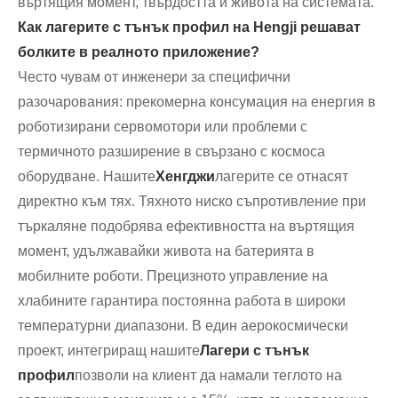
въртящия момент, твърдостта и живота на системата.
Как лагерите с тънък профил на Hengji решават
болките в реалното приложение?
Често чувам от инженери за специфични
разочарования: прекомерна консумация на енергия в
роботизирани сервомотори или проблеми с
термичното разширение в свързано с космоса
оборудване. Нашите
Хенгджи
лагерите се отнасят
директно към тях. Тяхното ниско съпротивление при
търкаляне подобрява ефективността на въртящия
момент, удължавайки живота на батерията в
мобилните роботи. Прецизното управление на
хлабините гарантира постоянна работа в широки
температурни диапазони. В един аерокосмически
проект, интегриращ нашите
Лагери с тънък
профил
позволи на клиент да намали теглото на